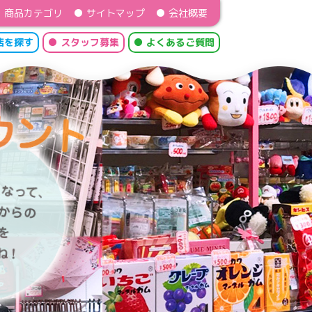
● 商品カテゴリ
● サイトマップ
● 会社概要
店を探す
● スタッフ募集
● よくあるご質問